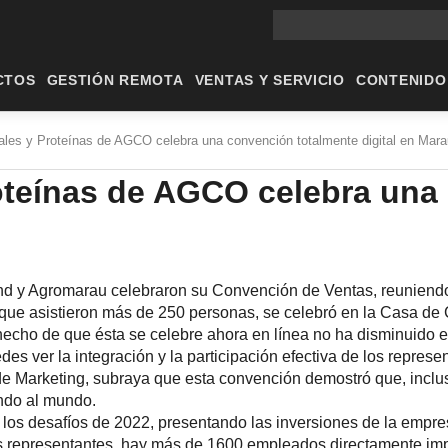
Búsqueda en el sitio prin
CTOS
GESTIÓN REMOTA
VENTAS Y SERVICIO
CONTENIDO
eales y Proteínas de AGCO celebra una convención totalmente digital en Mar
roteínas de AGCO celebra una
nd y Agromarau celebraron su Convención de Ventas, reuniendo e
que asistieron más de 250 personas, se celebró en la Casa de 
hecho de que ésta se celebre ahora en línea no ha disminuido e
es ver la integración y la participación efectiva de los repre
e Marketing, subraya que esta convención demostró que, incluso 
ando al mundo.
a los desafíos de 2022, presentando las inversiones de la empr
s representantes, hay más de 1600 empleados directamente imp