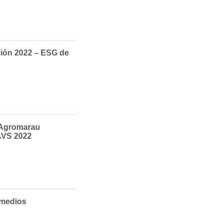
ción 2022 – ESG de
 Agromarau
IAVS 2022
medios