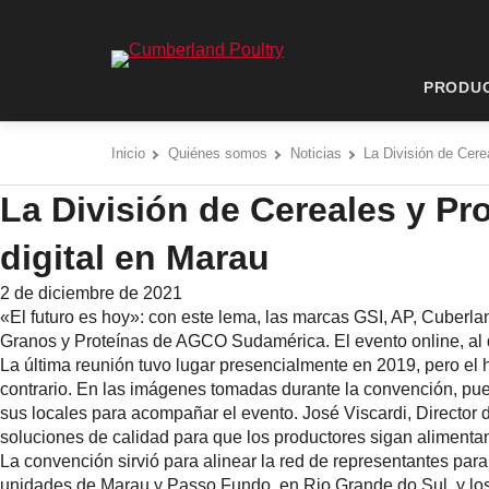
Saltar
al
Cumberland Poultry - Go to homepage
contenido
PRODU
Inicio
Quiénes somos
Noticias
La División de Cer
La División de Cereales y P
digital en Marau
2 de diciembre de 2021
«El futuro es hoy»: con este lema, las marcas GSI, AP, Cuberla
Granos y Proteínas de AGCO Sudamérica. El evento online, al 
La última reunión tuvo lugar presencialmente en 2019, pero el 
contrario. En las imágenes tomadas durante la convención, pued
sus locales para acompañar el evento. José Viscardi, Director d
soluciones de calidad para que los productores sigan aliment
La convención sirvió para alinear la red de representantes par
unidades de Marau y Passo Fundo, en Rio Grande do Sul, y lo