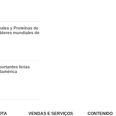
eales y Proteínas de
 líderes mundiales de
ortantes ferias
damérica
OTA
VENDAS E SERVIÇOS
CONTENIDO