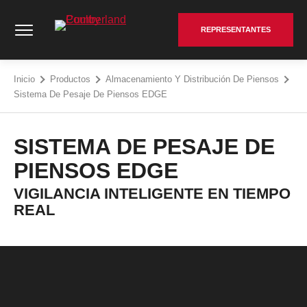
Saltar
Cumberland Poultry - Go to homepage
al
REPRESENTANTES
contenido
Inicio
Productos
Almacenamiento Y Distribución De Piensos
Sistema De Pesaje De Piensos EDGE
SISTEMA DE PESAJE DE
PIENSOS EDGE
VIGILANCIA INTELIGENTE EN TIEMPO
REAL