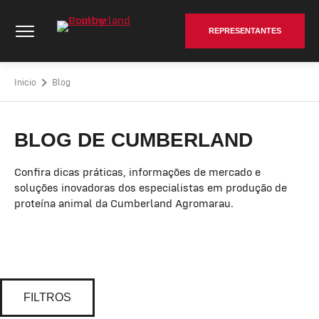
Saltar
Cumberland Poultry - Go to homepage
al
REPRESENTANTES
contenido
Inicio
Blog
BLOG DE CUMBERLAND
Confira dicas práticas, informações de mercado e
soluções inovadoras dos especialistas em produção de
proteína animal da Cumberland Agromarau.
FILTROS