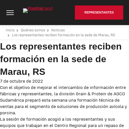
Saltar
Cumberland Poultry - Go to homepage
al
REPRESENTANTES
contenido
Inicio
Quiénes somos
Noticias
Los representantes reciben formación en la sede de Marau, RS
Los representantes reciben
formación en la sede de
Marau, RS
7 de octubre de 2022
Con el objetivo de mejorar el intercambio de información entre
fábricas y representantes, la división Grain & Protein de AGCO
Sudamérica preparó esta semana una formación técnica de
ventas para el segmento de soluciones de producción avícola y
porcina.
La sesión de formación acogió a los representantes y sus
equipos que trabajan en el Centro Regional para un repaso de