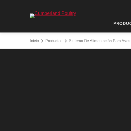
Saltar
al
Cumberland Poultry - Go to homepage
contenido
PRODU
Inicio
Productos
Sistema De Alimentación Para Aves