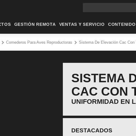
Búsqueda en el sitio prin
CTOS
GESTIÓN REMOTA
VENTAS Y SERVICIO
CONTENIDO
Comederos Para Aves Reproductoras
Sistema De Elevación Cac Con
SISTEMA 
CAC CON 
UNIFORMIDAD EN L
DESTACADOS