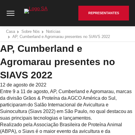
Pular
Cumberland Poultry | SA - Go to homepage
para
REPRESENTANTES
o
conteúdo
Casa
Sobre Nós
Notícias
AP, Cumberland e Agromarau presentes no SIAVS 2022
AP, Cumberland e
Agromarau presentes no
SIAVS 2022
12 de agosto de 2022
Entre 9 a 11 de agosto, AP, Cumberland e Agromarau, marcas
da divisão Grãos & Proteína da AGCO América do Sul,
participaram do Salão Internacional de Avicultura e
Suinocultura (Siavs 2022) em São Paulo, no qual destacou as
suas principais tecnologias e lançamentos.
Realizado pela Associação Brasileira de Proteína Animal
(ABPA), o Siavs é o maior evento da avicultura e da