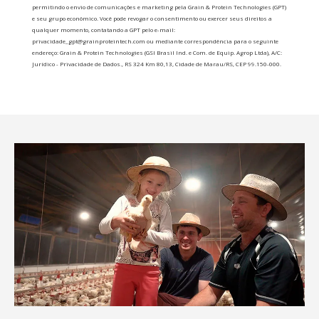
permitindo o envio de comunicações e marketing pela Grain & Protein Technologies (GPT)
e seu grupo econômico. Você pode revogar o consentimento ou exercer seus direitos a
qualquer momento, contatando a GPT pelo e-mail:
privacidade_gpt@grainproteintech.com ou mediante correspondência para o seguinte
endereço: Grain & Protein Technologies (GSI Brasil Ind. e Com. de Equip. Agrop Ltda), A/C:
Jurídico - Privacidade de Dados., RS 324 Km 80,13, Cidade de Marau/RS, CEP 99.150-000.