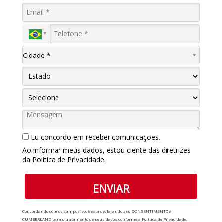
C
Cidade *
i
d
a
d
e
*
Eu concordo em receber comunicações.
Ao informar meus dados, estou ciente das diretrizes
da
Política de Privacidade.
ENVIAR
Concordando com os campos, você está declarando seu CONSENTIMENTO à
CUMBERLAND para o tratamento de seus dados conforme a Política de Privacidade,