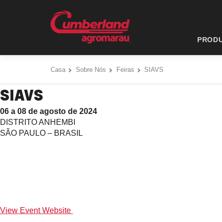
Pular
Cumberland Poultry | SA - Go to homepage
para
o
conteúdo
PROD
Casa
Sobre Nós
Feiras
SIAVS
SIAVS
06 a 08 de agosto de 2024
DISTRITO ANHEMBI
SÃO PAULO – BRASIL
View Event Website