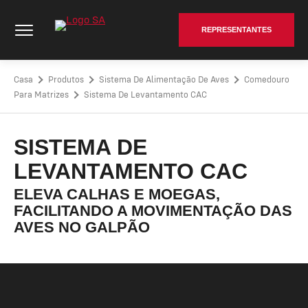
Pular
Cumberland Poultry | SA - Go to homepage
para
REPRESENTANTES
o
conteúdo
Casa
Produtos
Sistema De Alimentação De Aves
Comedouro
Para Matrizes
Sistema De Levantamento CAC
SISTEMA DE
LEVANTAMENTO CAC
ELEVA CALHAS E MOEGAS,
FACILITANDO A MOVIMENTAÇÃO DAS
AVES NO GALPÃO