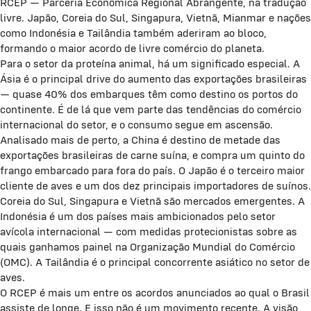
RCEP — Parceria Econômica Regional Abrangente, na tradução
livre. Japão, Coreia do Sul, Singapura, Vietnã, Mianmar e nações
como Indonésia e Tailândia também aderiram ao bloco,
formando o maior acordo de livre comércio do planeta.
Para o setor da proteína animal, há um significado especial. A
Ásia é o principal drive do aumento das exportações brasileiras
— quase 40% dos embarques têm como destino os portos do
continente. É de lá que vem parte das tendências do comércio
internacional do setor, e o consumo segue em ascensão.
Analisado mais de perto, a China é destino de metade das
exportações brasileiras de carne suína, e compra um quinto do
frango embarcado para fora do país. O Japão é o terceiro maior
cliente de aves e um dos dez principais importadores de suínos.
Coreia do Sul, Singapura e Vietnã são mercados emergentes. A
Indonésia é um dos países mais ambicionados pelo setor
avícola internacional — com medidas protecionistas sobre as
quais ganhamos painel na Organização Mundial do Comércio
(OMC). A Tailândia é o principal concorrente asiático no setor de
aves.
O RCEP é mais um entre os acordos anunciados ao qual o Brasil
assiste de longe. E isso não é um movimento recente. A visão