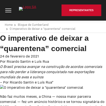
Pular
Cumberland Poultry | SA - Go to homepage
para
REPRESENTANTES
o
conteúdo
Home
Blogue de Cumberland
O imperativo de deixar a “quarentena” comercial
O imperativo de deixar a
“quarentena” comercial
24 de fevereiro de 2021
Por
Ricardo Santin e Luís Rua
O Brasil precisa avançar na construção de acordos comerciais
para não perder a liderança conquistada nas exportações
mundiais de aves e suínos
– Por Ricardo Santin e Luís Rua*
Não faz muitos meses, a China — nossa maior parceira
comercial — fez um anúncio histórico e se tornou signatária do